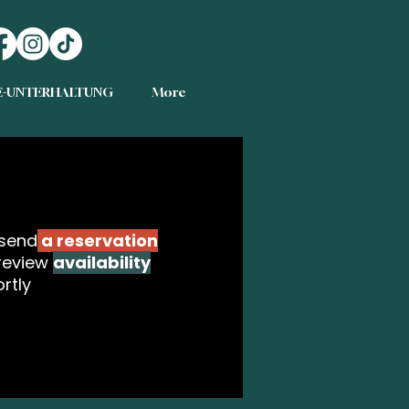
E-UNTERHALTUNG
More
send
a reservation
 review
availability
rtly