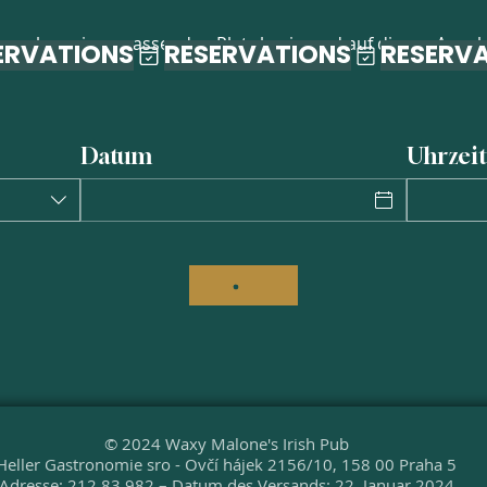
r suchen einen passenden Platz basierend auf diesen Angab
Datum
Uhrzeit
© 2024 Waxy Malone's Irish Pub
Heller Gastronomie sro -
Ovčí hájek 2156/10, 158 00 Praha 5
Adresse: 212 83 982 – Datum des Versands: 22. Januar 2024