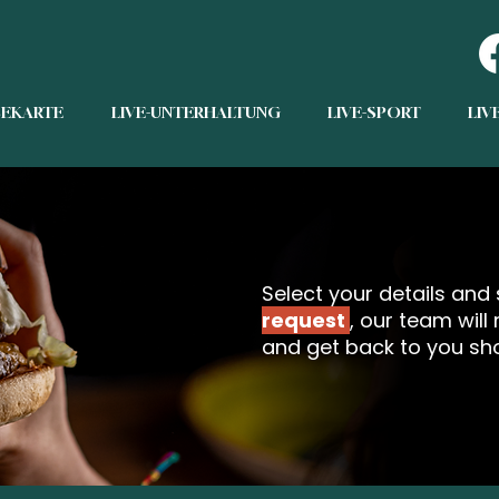
SEKARTE
LIVE-UNTERHALTUNG
LIVE-SPORT
LIV
Select your details and
request
, our team will
and get back to you sho